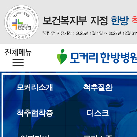
모커리소개
척추질환
척추협착증
디스크