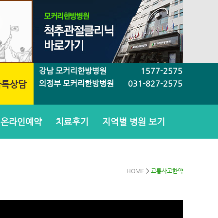
강남 모커리한방병원
1577-2575
의정부 모커리한방병원
031-827-2575
온라인예약
치료후기
지역별 병원 보기
HOME
>
교통사고한약