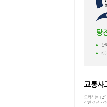
탕
한
K
교통사
모커리는 12
강원 정선•경