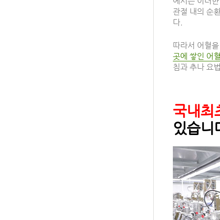
에서는 이러한
관절 내의 순
다.
따라서 어혈을
곳에 쌓인 어
침과 추나 요법
국내최
있습니