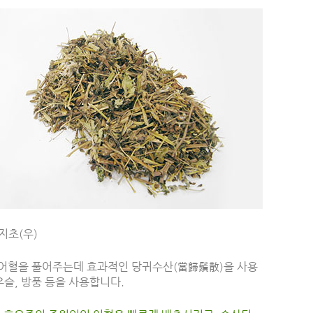
지초(우)
 어혈을 풀어주는데 효과적인 당귀수산(當歸鬚散)을 사용
우슬, 방풍 등을 사용합니다.