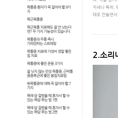
자세나 특히, 
목통증 환자가 꼭 알아야 할 9가
지
태로 만들면서
목근육통증
목근육통 치료해도 잘 안 낫는다
면? 두 가지 가능성이 있습니다.
목통증과 두통 즉시
가라앉히는 스트레칭
목통증 치료에 가성비 정말 좋은
2.소리
침 치료
목통증에 좋은 운동 3가지
잘 낫지 않는 만성 목통증, 근막통
증증후군에 좋은 봉침치료법
뒷목통증에 대해 꼭 알아야 할 7
가지
목에 담 걸렸을 때 혼자서 할 수
있는 목담 푸는 법 1편
목에 담 걸렸을 때 혼자서 할 수
있는 목담 푸는 법 2편