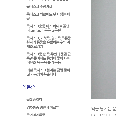
목디스크 수면자세
목디스크 치료해도 낫지 않는 이
유
목디스크운동 이거 하나로 끝낸
다. 도리도리 운동 질문편
목디스크, 거북목, 일자목 목통증
환자의 통증을 유발하는 수면 자
세와 교정법
목디스크증상, 목 주변의 뭉친 근
육만 풀어줘도 증상이 좋아지는
이유와 목 근육 풀기 운동
이런 목디스크 환자는 금방 좋아
질 가능성이 높습니다
목통증
목통증이란
경추통증 원인과 치료법
턱을 당기는 
목과어깨통증
다. 턱을 당기