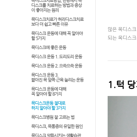
목디스크치료방법, 한방에서 목
디스크를 치료하는 방법과 증상
이 좋아지는 원리
목디스크치료가 허리디스크치료
보다 더 쉽고 빠른 이유
많은 목디스크
목디스크 운동에 대해 꼭 알아야
되는 목디스크
할 5가지
목디스크에 좋은 운동
목디스크 운동 1. 도리도리 운동
목디스크 운동 2. 으쓱으쓱 운동
목디스크 운동 3.
짧아진 목 앞쪽 근육 늘리는 운동
1.턱 
목디스크 운동에 대해
꼭 알아야 할 8가지
목디스크운동 절대로
하지 말아야 할 3가지
목디스크병원 잘 고르는 법
목디스크, 목통증의 유일한 원인
목디스크 약화시키는 생활습관