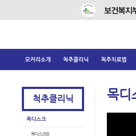
모커리소개
척추클리닉
척추치료법
목디
척추클리닉
목디스크
목디스크란