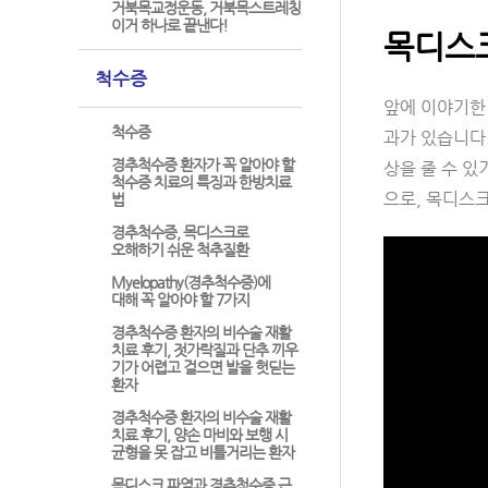
거북목교정운동, 거북목스트레칭
이거 하나로 끝낸다!
목디스크
척수증
앞에 이야기한
척수증
과가 있습니다
경추척수증 환자가 꼭 알아야 할
상을 줄 수 있
척수증 치료의 특징과 한방치료
으로, 목디스
법
경추척수증, 목디스크로
오해하기 쉬운 척추질환
Myelopathy(경추척수증)에
대해 꼭 알아야 할 7가지
경추척수증 환자의 비수술 재활
치료 후기, 젓가락질과 단추 끼우
기가 어렵고 걸으면 발을 헛딛는
환자
경추척수증 환자의 비수술 재활
치료 후기, 양손 마비와 보행 시
균형을 못 잡고 비틀거리는 환자
목디스크 파열과 경추척수증 근