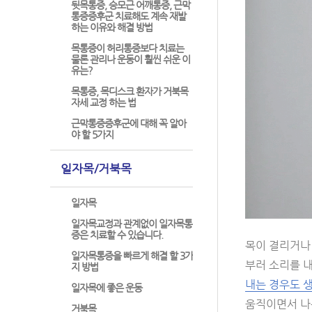
뒷목통증, 승모근 어깨통증, 근막
통증증후군 치료해도 계속 재발
하는 이유와 해결 방법
목통증이 허리통증보다 치료는
물론 관리나 운동이 훨씬 쉬운 이
유는?
목통증, 목디스크 환자가 거북목
자세 교정 하는 법
근막통증증후군에 대해 꼭 알아
야 할 5가지
일자목/거북목
일자목
일자목교정과 관계없이 일자목통
증은 치료할 수 있습니다.
목이 결리거나
일자목통증을 빠르게 해결 할 3가
부러 소리를 내
지 방법
내는 경우도 
일자목에 좋은 운동
움직이면서 나는
거북목