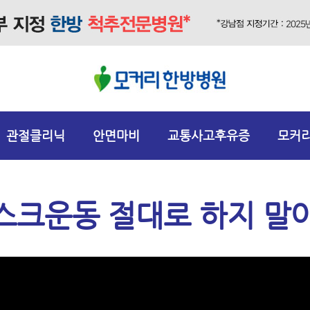
관절클리닉
안면마비
교통사고후유증
모커
스크운동 절대로 하지 말아