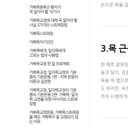
손으로 목을 
거북목증후군 환자가
꼭 알아야 할 10가지
거북목교정에 대해 꼭 알아야 할
사실 3가지와 스트레칭법
거북목스트레칭
거북목자가진단
3.목 
거북목베개, 일자목베개
고르는 법과 사용법
거북목교정 한 달 프로젝트
한 예로 잘못
동과 달리, 관
거북목교정, 일자목교정의 기본
중의 기본운동 1편 - 치맥 운동의
목을 쭉 옆으로
이론과 실전편
도 하지만, 
거북목교정, 일자목교정의 기본
중의 기본운동 2편- 거북목, 일자
주어 시행하게
목 교정을 위한 마사지와 스트레
칭법
거북목교정운동, 거북목스트레칭
을 해도 거북목이 잘 교정되지 않
는 이유