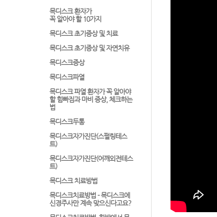
목디스크 환자가
꼭 알아야 할 10가지
목디스크 초기증상 및 치료
목디스크 초기증상 및 자연치유
목디스크증상
목디스크파열
목디스크 파열 환자가 꼭 알아야
할 힘빠짐과 마비 증상, 체크하는
법
목디스크두통
목디스크자가진단(스펄링테스
트)
목디스크자가진단(어깨외전테스
트)
목디스크 치료방법
목디스크치료방법 - 목디스크에
신경주사만 계속 맞으신다고요?