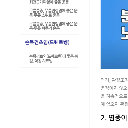
회전근개파열에 좋은 운동
무릎통증, 무릎관절염에 좋은 운
동-무릎 스쿼트 운동
무릎통증, 무릎관절염에 좋은 운
동-무릎 펴주기 운동
손목건초염(드퀘르벵)
손목건초염(드퀘르벵)에 좋은 봉
침, 약침 치료법
먼저, 관절조직
움직이지 않으
을 지속적으로 
예 없으면 관절
2. 염증