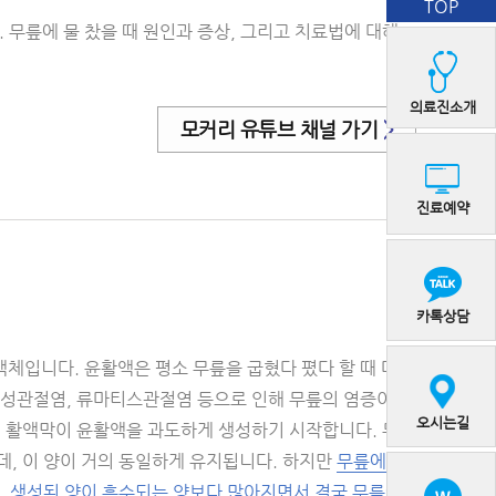
TOP
 무릎에 물 찼을 때 원인과 증상, 그리고 치료법에 대해
의료진소개
모커리 유튜브 채널 가기
>
진료예약
카톡상담
체입니다. 윤활액은 평소 무릎을 굽혔다 폈다 할 때 마찰
행성관절염, 류마티스관절염 등으로 인해 무릎의 염증이 심
오시는길
의 활액막이 윤활액을 과도하게 생성하기 시작합니다. 무릎
데, 이 양이 거의 동일하게 유지됩니다. 하지만
무릎에 문
고, 생성된 양이 흡수되는 양보다 많아지면서 결국 무릎에