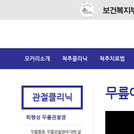
모커리소개
척추클리닉
척추치료법
무릎
관절클리닉
퇴행성 무릎관절염
무릎통증, 무릎관절염에 대해 잘