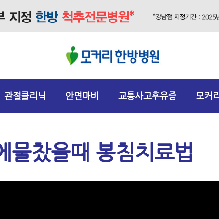
관절클리닉
안면마비
교통사고후유증
모커
에물찼을때 봉침치료법