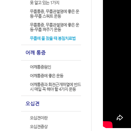
못 알고 있는 1가지
무릎통증, 무릎관절염에 좋은 운
동-무릎 스쿼트 운동
무릎통증, 무릎관절염에 좋은 운
동-무릎 펴주기 운동
무릎에 물 찼을 때 봉침치료법
어깨 통증
어깨통증원인
어깨통증에 좋은 운동
어깨통증과 회전근개파열에 반드
시 매일 꼭 해야 할 4가지 운동
오십견
오십견이란
오십견증상