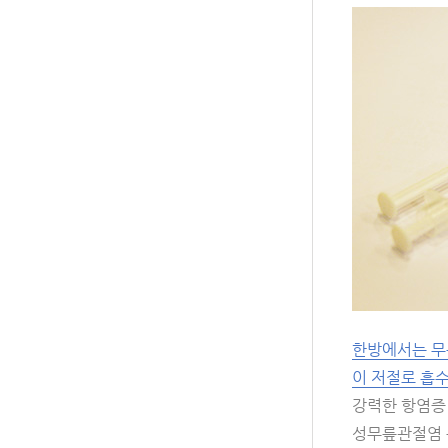
한방에서는 무릎
이 저절로 흡
강력한 항염증
성무릎관절염 