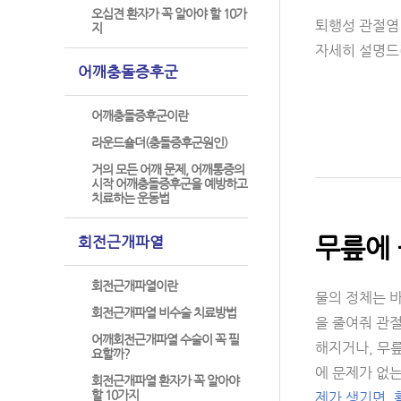
오십견 환자가 꼭 알아야 할 10가
퇴행성 관절염 
지
자세히 설명드
어깨충돌증후군
어깨충돌증후군이란
라운드숄더(충돌증후군원인)
거의 모든 어깨 문제, 어깨통증의
시작 어깨충돌증후군을 예방하고
치료하는 운동법
무릎에 
회전근개파열
회전근개파열이란
물의 정체는 
회전근개파열 비수술 치료방법
을 줄여줘 관
어깨회전근개파열 수술이 꼭 필
해지거나, 무
요할까?
에 문제가 없
회전근개파열 환자가 꼭 알아야
할 10가지
제가 생기면,