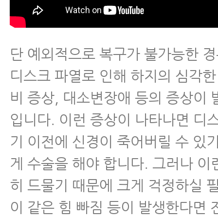
- 추간판탈출증 재발 막는 방법, 
- 추간판탈출증 운동 1.스케이트 
단 예외적으로 복구가 불가능한 경
디스크 파열로 인해 하지의 심각한
- 추간판탈출증 운동 2.데스크 플
비 증상, 대소변장애 등의 증상이
- 추간판탈출증 운동 3.허리 도리
입니다. 이런 증상이 나타나면 디
- 추간판탈출증 운동 4.걷기 운동
기 이전에 신경이 죽어버릴 수 있
- 추간판탈출증 운동 5.허리 돌리
게 수술을 해야 합니다. 그러나 이
히 드물기 때문에 크게 걱정하실 
- 추간판탈출증 운동 6.골반 운동
이 같은 힘 빠짐 등이 발생한다면
- 추간판탈출증 운동 7.고관절•무