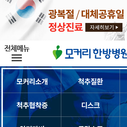
모커리소개
척추질환
척추협착증
디스크