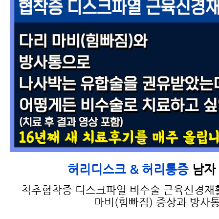
허리디스크, 척추관협착
증 MRI만 보고 진단하면
안 되는 이유
허리디스크 수술 신중히
남자 
허리디스크 & 허리통증
결정해야 하는 이유
척추협착증 디스크파열 비수술 근육신경재
마비(힘빠짐) 증상과 방사