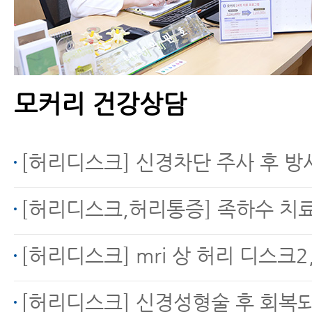
허리디스크 환자가 하지
말아야 할 앉는 자세 6가
지
모커리 건강상담
허리디스크 터지면 흡수
[허리디스크] 신경차단 주사 후 방
되는 이유
[허리디스크,허리통증] 족하수 치
[허리디스크] mri 상 허리 디스크2,3번 사이 파열 수액 흘러 왼쪽다리 무릎주변, 허벅지 
허리디스크치료 - 허리
[허리디스크] 신경성형술 후 회복되고 있