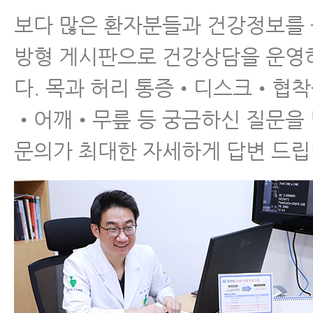
보다 많은 환자분들과 건강정보를
허리디스크파열 자연치
방형 게시판으로 건강상담을 운영
유 실전편 2탄 - 회복기
다. 목과 허리 통증•디스크•협
간 및 회복패턴 잘 알기
•어깨•무릎 등 궁금하신 질문을
문의가 최대한 자세하게 답변 드립
허리디스크에 좋은 운동