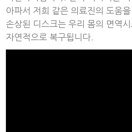
아파서 저희 같은 의료진의 도움을 
- 허리디스크 의자, 허리에 좋은 의
손상된 디스크는 우리 몸의 면역
- 허리디스크 치료해도 낫지 않는 
자연적으로 복구됩니다.
- 허리디스크 수술을 꼭 해야 하는
- 퇴행성허리디스크 스테로이드 주
밖의 부작용
- 허리디스크 악화시키는 생활습관
- 추간판탈출증 환자, 새우잠이 안
- 추간판탈출증 무중력의자