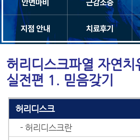
안면마비
근감소증
목디스크
지점 안내
치료후기
목통증
일자목/거북목
허리디스크파열 자연치유
척수증
실전편 1. 믿음갖기
경추관협착증
허리디스크
- 허리디스크란