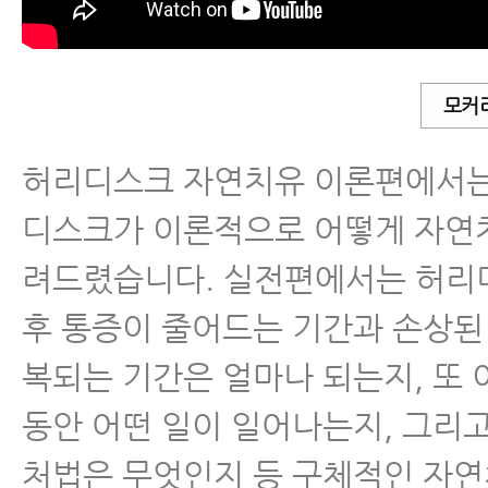
- 허리디스크 초기증상 자연치유
- 허리디스크 자연치유 - 이론편
모커
- 허리디스크파열 자연치유 - 실전편
허리디스크 자연치유 이론편에서는
- 허리디스크파열 자연치유 - 실전편
디스크가 이론적으로 어떻게 자연
및 회복패턴 알기
려드렸습니다. 실전편에서는 허리
- 서울 한방척추전문병원이 알려
후 통증이 줄어드는 기간과 손상된
수술 신중히 결정해야 하는 이유
복되는 기간은 얼마나 되는지, 또 
- 허리디스크 파열
동안 어떤 일이 일어나는지, 그리고
처법은 무엇인지 등 구체적인 자
- 허리디스크 파열 흡수되는 이유