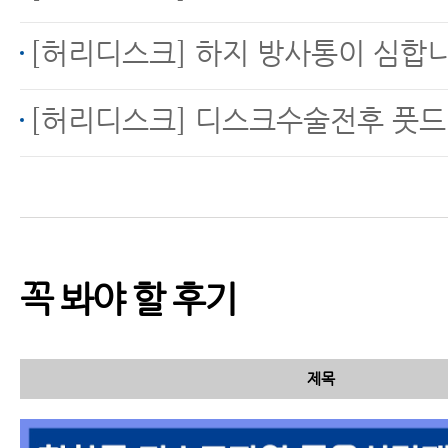
디스크에 신경주사만 계
[허리디스크] 하지 방사통이 심합
속 맞으신다고요?
[허리디스크] 디스크수술전후 풋드
허리디스크 파열 한방치
료로 어떻게 좋아질까
요?
꼭 봐야 할 후기
퇴행성허리디스크와 허
제목
리디스크탈출의 차이점