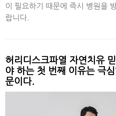
이 필요하기 때문에 즉시 병원을 
- 추간판탈출증 운동 8.맨몸스쿼트
랍니다.
- 추간판탈출증 운동 9.계단 오르
- 추간판탈출증 운동 10.모커리 
허리디스크파열 자연치유 믿
- 퇴행성허리디스크와 허리디스크
야 하는 첫 번째 이유는 극심
- 허리디스크, 척추관협착증 MRI
문이다.
면 안 되는 이유
- 허리디스크치료 - 허리디스크에
속 맞으신다고요?