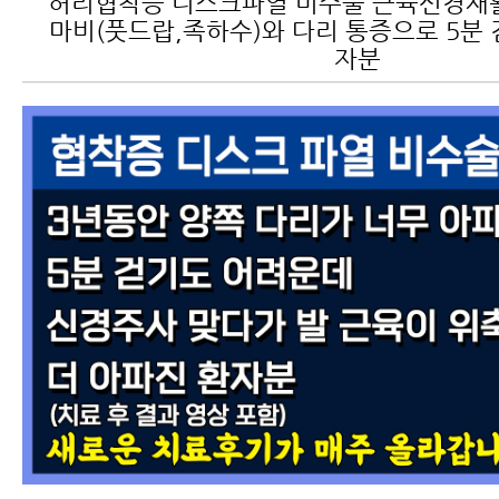
허리협착증 디스크파열 비수술 근육신경재
마비(풋드랍,족하수)와 다리 통증으로 5분 
자분