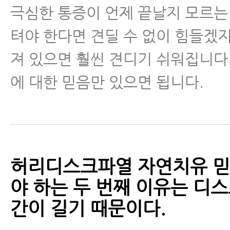
극심한 통증이 언제 끝날지 모르는
척추관협착증
텨야 한다면 견딜 수 없이 힘들겠지
척추분리증
져 있으면 훨씬 견디기 쉬워집니다.
에 대한 믿음만 있으면 됩니다.
척추전방전위증
척추유합술 후 재발
척추운동법
허리디스크파열 자연치유 믿
섬유근육통
야 하는 두 번째 이유는 디
간이 길기 때문이다.
수술 후 통증·재활