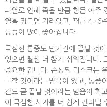
- 자고 일어나면 아침에 통증이 
파열로 인해 죽을 만큼 힘든 아주
크 환자가 매일 꼭 해야 하는 4가지
열흘 정도면 가라앉고, 평균 4~6
- 허리디스크 협착증 신전운동에 
통증이 많이 좋아집니다.
- 허리디스크가 오랫동안 낫지 않
유와 해결 방법
극심한 통증도 단기간에 끝날 것
있으면 훨씬 더 참기 쉬워집니다.
- 허리디스크보존치료 오래해도 안
도대체 무엇이 문제인가? 해결 방
중요한 겁니다. 손상된 디스크는 
구할 것이라는 믿음이 있고, 통증
허리통증
간도 곧 끝날 것이라는 믿음이 확
좌골신경통
이 극심한 시기를 더 쉽게 견뎌낼 