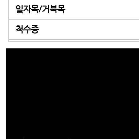
일자목/거북목
척수증
경추관협착증
허리디스크
허리통증
좌골신경통
척추관협착증