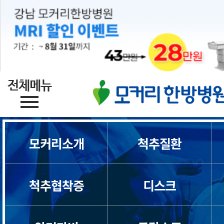
모커리소개
척추질환
척추협착증
디스크