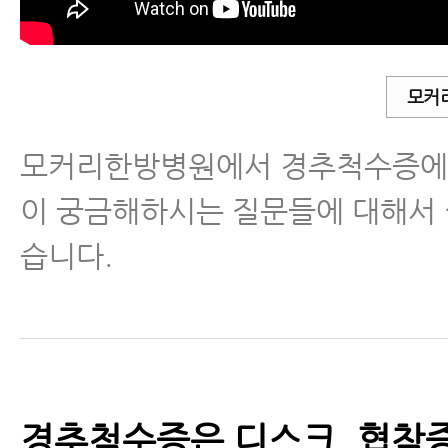
척추분리증
척추전방전위증
모커
모커리한방병원에서 경추척수증에 
척추유합술 후 재발
이 궁금해하시는 질문들에 대해서
척추운동법
습니다.
섬유근육통
수술 후 통증·재활
근육파열
경추척수증은 디스크, 협착