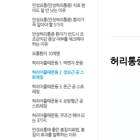
만성요통(만성허리통증) 치료 받
아도 잘 안 낫는 이유
만성요통(만성허리통증) 환자가
꼭 알아야 할 5가지
만성허리통증 환자가 반드시 조
조강직감 증상 여부를 체크해야
하는 이유
요통환자 10계명
허리통증
허리아플때운동 1. 맥켄지 운동
허리아플때운동 2. 장요근 공 스
트레칭
허리아플때운동 3. 둔근 공 스트
레칭
허리아플때운동 4. 요방형근 공
스트레칭
허리아플때운동, 무조건 해야 되
는 3가지
만성요통에 좋은 봉침치료법, 봉
침이 효과를 발휘하는 이유