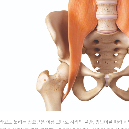
라고도 불리는 장요근은 이름 그대로 허리와 골반, 엉덩이를 따라 허