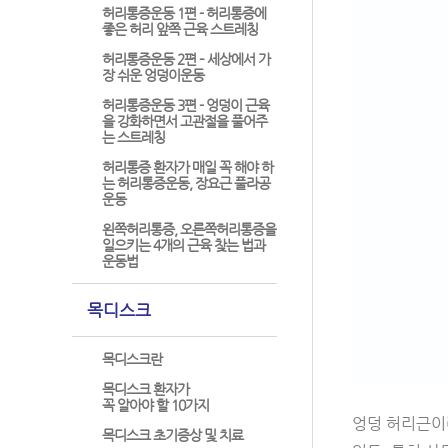
허리통증운동 1편 - 허리통증에
좋은 허리 앞쪽 근육 스트레칭
허리통증운동 2편 – 세상에서 가
장 쉬운 엉덩이운동
허리통증운동 3편 - 엉덩이 근육
을 강화하면서 고관절을 풀어주
는 스트레칭
허리통증 환자가 매일 꼭 해야 하
는 허리통증운동, 장요근 풀라공
운동
왼쪽허리통증, 오른쪽허리통증을
일으키는 4개의 근육 찾는 법과
운동법
목디스크
목디스크란
목디스크 환자가
꼭 알아야 할 10가지
엉덩 허리근이
목디스크 초기증상 및 치료