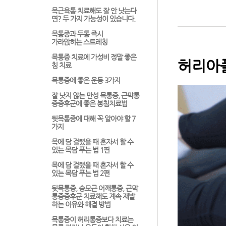
목근육통 치료해도 잘 안 낫는다
면? 두 가지 가능성이 있습니다.
목통증과 두통 즉시
가라앉히는 스트레칭
목통증 치료에 가성비 정말 좋은
허리아플
침 치료
목통증에 좋은 운동 3가지
잘 낫지 않는 만성 목통증, 근막통
증증후군에 좋은 봉침치료법
뒷목통증에 대해 꼭 알아야 할 7
가지
목에 담 걸렸을 때 혼자서 할 수
있는 목담 푸는 법 1편
목에 담 걸렸을 때 혼자서 할 수
있는 목담 푸는 법 2편
뒷목통증, 승모근 어깨통증, 근막
통증증후군 치료해도 계속 재발
하는 이유와 해결 방법
목통증이 허리통증보다 치료는