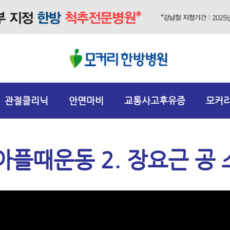
관절클리닉
안면마비
교통사고후유증
모커
아플때운동 2. 장요근 공