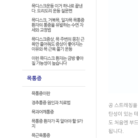
목디스크운동 이거 하나로 끝낸
다. 도리도리 운동 질문편
목디스크, 거북목, 일자목 목통증
환자의 통증을 유발하는 수면 자
세와 교정법
목디스크증상, 목 주변의 뭉친 근
육만 풀어줘도 증상이 좋아지는
이유와 목 근육 풀기 운동
이런 목디스크 환자는 금방 좋아
질 가능성이 높습니다
목통증
목통증이란
경추통증 원인과 치료법
공 스트레칭을 
목과어깨통증
탄성이 있는 테
목통증 환자가 꼭 알아야 할 9가
도 처음엔 부
지
됩니다.
목근육통증