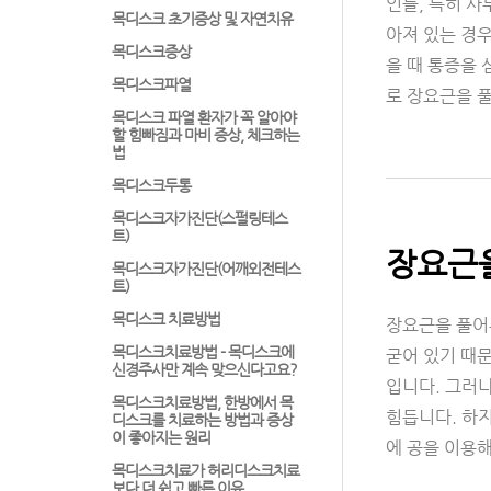
인들, 특히 
목디스크 초기증상 및 자연치유
아져 있는 경우
목디스크증상
을 때 통증을
목디스크파열
로 장요근을 
목디스크 파열 환자가 꼭 알아야
할 힘빠짐과 마비 증상, 체크하는
법
목디스크두통
목디스크자가진단(스펄링테스
트)
장요근을
목디스크자가진단(어깨외전테스
트)
목디스크 치료방법
장요근을 풀어
목디스크치료방법 - 목디스크에
굳어 있기 때문
신경주사만 계속 맞으신다고요?
입니다. 그러
목디스크치료방법, 한방에서 목
힘듭니다. 하지
디스크를 치료하는 방법과 증상
이 좋아지는 원리
에 공을 이용
목디스크치료가 허리디스크치료
보다 더 쉽고 빠른 이유