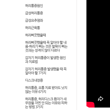
허리통증원인
급성허리통증
급성요추염좌
허리근육통
허리삐끗했을때
허리삐끗했을때 꼭 알아야 할 내
용-허리가 삐는 것은 발목이 삐는
것과는 성격이 많이 다르다
갑자기 허리통증이 발생한 원인
과 치료법
갑자기 허리통증 발생했을 때 꼭
알아야 할 7가지
디스크내장증
허리통증, 요통 치료 받아도 낫지
않는 이유 6가지
허리통증, 허리디스크 환자가 새
우잠을 자면 안 되는 이유와 피하
는 방법 3가지