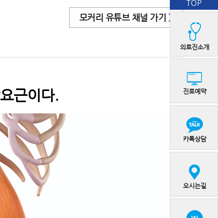
TOP
모커리 유튜브 채널 가기
>
의료진소개
장요근이다.
진료예약
카톡상담
오시는길