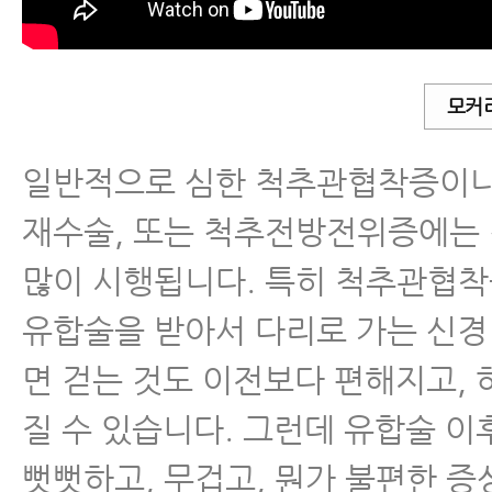
재활치료 해야 할까요?
- 척추수술 후 통증증후군, 허리디
모커
유합술 후 새로 생긴 방사통과 마
일반적으로 심한 척추관협착증이
근육파열
재수술, 또는 척추전방전위증에는
디스크 내장증
많이 시행됩니다. 특히 척추관협착
유합술을 받아서 다리로 가는 신경
면 걷는 것도 이전보다 편해지고, 
질 수 있습니다. 그런데 유합술 
뻣뻣하고, 무겁고, 뭔가 불편한 증