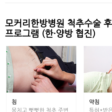
모커리한방병원 척추수술 후
프로그램 (한·양방 협진)
침
약침
뭉치고 뻣뻣한 척추 주변
특허*받은