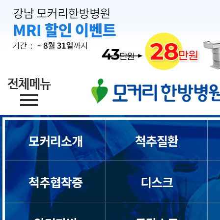
일자목/거북목
척수증
경추관협착증
허리디스크
허리통증
모커리소개
척추질환
좌골신경통
척추협착증
디스크
척추관협착증