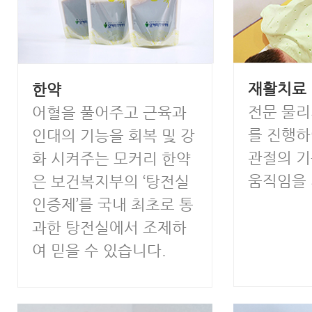
재활치료
한약
전문 물
어혈을 풀어주고 근육과
를 진행하
인대의 기능을 회복 및 강
관절의 
화 시켜주는 모커리 한약
움직임을 
은 보건복지부의 ‘탕전실
인증제’를 국내 최초로 통
과한 탕전실에서 조제하
여 믿을 수 있습니다.