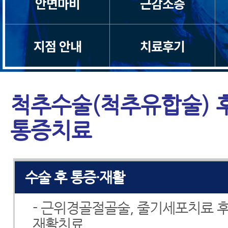
안면마비
근감소증
척추분리증
지점 안내
치료후기
척추전방전위증
척추유합술 후 재발
척추수술(척추유합술) 
척추운동법
통증치료
섬유근육통
수술 후 통증·재활
- 근위경골절골술, 줄기세포치료 후
재활치료