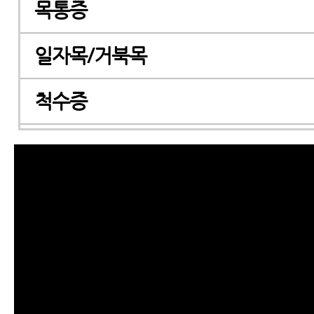
목통증
일자목/거북목
척수증
경추관협착증
허리디스크
허리통증
좌골신경통