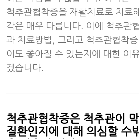
근육파열
척추관협착증을 재활치료로 치료해
각은 매우 다릅니다. 이에 척추관
디스크 내장증
과 치료방법, 그리고 척추관협착증
이도 좋아질 수 있는지에 대한 이
겠습니다.
척추관협착증은 척추관이 막
질환인지에 대해 의심할 수밖