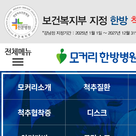
모커리소개
척추질환
척추협착증
디스크