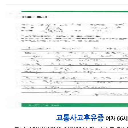
교통사고후유증
여자 66세