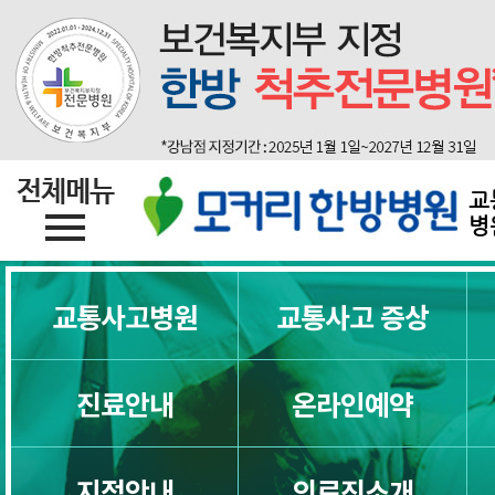
교
병
교통사고병원
교통사고 증상
진료안내
온라인예약
지점안내
의료진소개