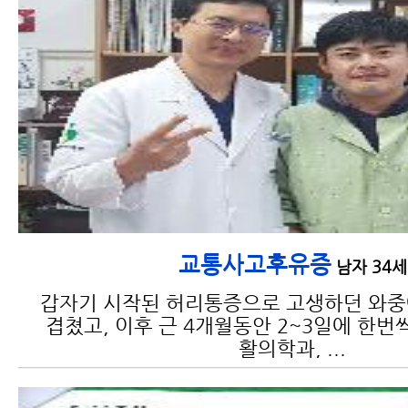
교통사고 한방치료가 필요한
이유와 한방치료의 종류
교통사고후유증
남자 34세
교통사고 검사 종류 및 검사 가
능 부위와 진단
갑자기 시작된 허리통증으로 고생하던 와
겹쳤고, 이후 근 4개월동안 2~3일에 한번
활의학과, ...