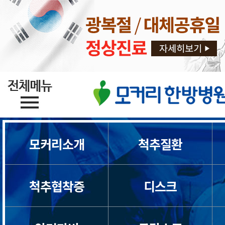
모커리소개
척추질환
척추협착증
디스크