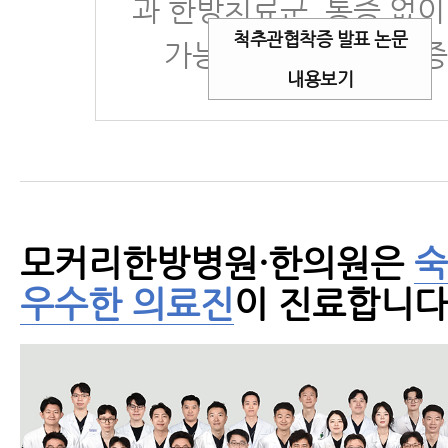
과 한방치료군, 통증 없이
척추관협착증 발표 논문
가능거리 11배 이상 
내용보기
모커리한방병원·한의원은
숙
우수한 의료진
이 진료합니다