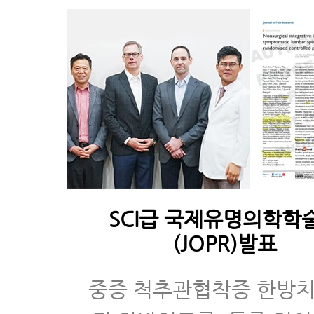
SCI급 국제유명의학학
(JOPR)발표
중증 척추관협착증 한방치