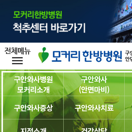
구
안
구안와사병원
구안와사
모커리소개
(안면마비)
구안와사증상
구안와사치료
지점소개
건강상담