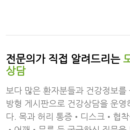
구안와사에 좋은 운동을 알려
드립니다
전문의가 직접 알려드리는
상담
구안와사에 대해 꼭 알아야 할
보다 많은 환자분들과 건강정보를
8가지
방형 게시판으로 건강상담을 운영
다. 목과 허리 통증•디스크•협
•어깨•무릎 등 궁금하신 질문을