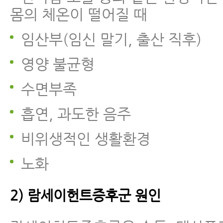
몸의 체온이 떨어질 때
임산부(임신 말기, 출산 직후)
영양 불균형
수면부족
흡연, 과도한 음주
비위생적인 생활환경
노화
2) 람세이헌트증후군 원인