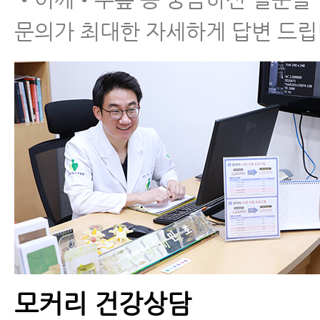
문의가 최대한 자세하게 답변 드립
구안와사검사, 어떤 것들이 있
을까
구안와사 환자가 매일 하면 좋
은 지압법과 마사지법을 알려
드립니다
모커리 건강상담