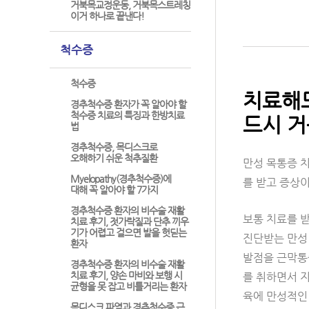
거북목교정운동, 거북목스트레칭
이거 하나로 끝낸다!
척수증
척수증
치료해도
경추척수증 환자가 꼭 알아야 할
척수증 치료의 특징과 한방치료
드시 거
법
경추척수증, 목디스크로
오해하기 쉬운 척추질환
만성 목통증 치
Myelopathy(경추척수증)에
를 받고 증상
대해 꼭 알아야 할 7가지
경추척수증 환자의 비수술 재활
보통 치료를 
치료 후기, 젓가락질과 단추 끼우
기가 어렵고 걸으면 발을 헛딛는
진단받는 만성
환자
발점을 근막통
경추척수증 환자의 비수술 재활
치료 후기, 양손 마비와 보행 시
를 취하면서 지
균형을 못 잡고 비틀거리는 환자
육에 만성적인
목디스크 파열과 경추척수증 근