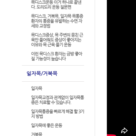
목디스크운동 이거 하나로 끝낸
다. 도리도리 운동 질문편
목디스크, 거북목, 일자목 목통증
환자의 통증을 유발하는 수면 자
세와 교정법
목디스크증상, 목 주변의 뭉친 근
육만 풀어줘도 증상이 좋아지는
이유와 목 근육 풀기 운동
이런 목디스크 환자는 금방 좋아
질 가능성이 높습니다
일자목/거북목
일자목
일자목교정과 관계없이 일자목통
증은 치료할 수 있습니다.
일자목통증을 빠르게 해결 할 3가
지 방법
일자목에 좋은 운동
거북목