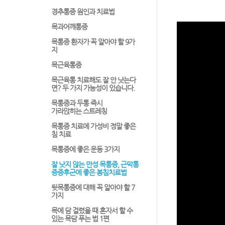
경추통증 원인과 치료법
목과어깨통증
목통증 환자가 꼭 알아야 할 9가
지
목근육통증
목근육통 치료해도 잘 안 낫는다
면? 두 가지 가능성이 있습니다.
목통증과 두통 즉시
가라앉히는 스트레칭
목통증 치료에 가성비 정말 좋은
침 치료
목통증에 좋은 운동 3가지
잘 낫지 않는 만성 목통증, 근막통
증증후군에 좋은 봉침치료법
뒷목통증에 대해 꼭 알아야 할 7
가지
목에 담 걸렸을 때 혼자서 할 수
있는 목담 푸는 법 1편