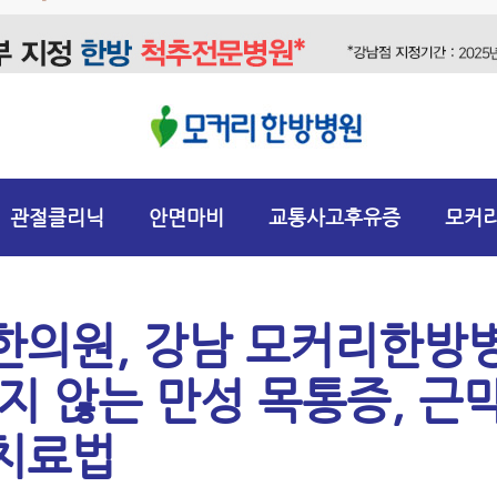
관절클리닉
안면마비
교통사고후유증
모커
한의원, 강남 모커리한방
낫지 않는 만성 목통증, 
치료법