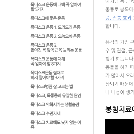
이처럼 목 근
목디스크 운동에 대해 꼭 알아야
종류로 봉독에
할 5가지
증, 진통 효과
목디스크에 좋은 운동
합니다.
목디스크 운동 1. 도리도리 운동
목디스크 운동 2. 으쓱으쓱 운동
봉침의 가장 
목디스크 운동 3.
짧아진 목 앞쪽 근육 늘리는 운동
추 및 관절, 
찾기 힘듭니다
목디스크 운동에 대해
꼭 알아야 할 8가지
용들을 하기 때
목디스크운동 절대로
가 많아서 오
하지 말아야 할 3가지
상되기 때문에 
목디스크병원 잘 고르는 법
나 내성이 생
목디스크, 목통증의 유일한 원인
목디스크 약화시키는 생활습관
봉침치료에
목디스크 수면자세
목디스크 치료해도 낫지 않는 이
유