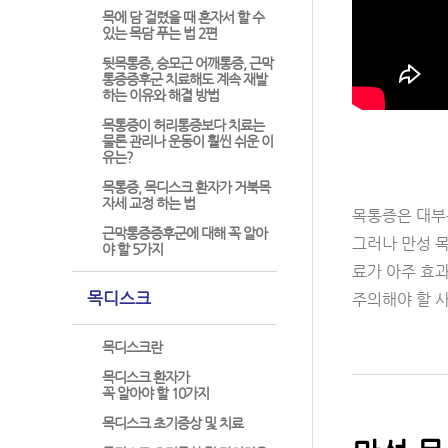
목에 담 걸렸을 때 혼자서 할 수
있는 목담 푸는 법 2편
뒷목통증, 승모근 어깨통증, 근막
통증증후군 치료해도 계속 재발
하는 이유와 해결 방법
목통증이 허리통증보다 치료는
물론 관리나 운동이 훨씬 쉬운 이
유는?
목통증, 목디스크 환자가 거북목
자세 교정 하는 법
목통증은 대부분
근막통증증후군에 대해 꼭 알아
그러나 만성 
야 할 5가지
료가 아주 효과
목디스크
주의해야 할 
목디스크란
목디스크 환자가
꼭 알아야 할 10가지
목디스크 초기증상 및 치료