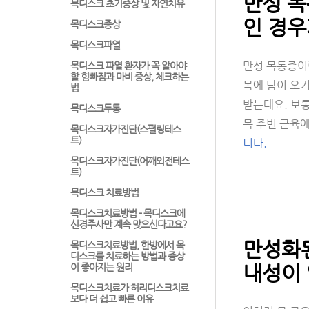
만성 목
목디스크 초기증상 및 자연치유
인 경우
목디스크증상
목디스크파열
만성 목통증
목디스크 파열 환자가 꼭 알아야
할 힘빠짐과 마비 증상, 체크하는
목에 담이 오기
법
받는데요. 보통
목디스크두통
목 주변 근육
목디스크자가진단(스펄링테스
트)
니다.
목디스크자가진단(어깨외전테스
트)
목디스크 치료방법
목디스크치료방법 - 목디스크에
신경주사만 계속 맞으신다고요?
만성화된
목디스크치료방법, 한방에서 목
디스크를 치료하는 방법과 증상
내성이 
이 좋아지는 원리
목디스크치료가 허리디스크치료
보다 더 쉽고 빠른 이유