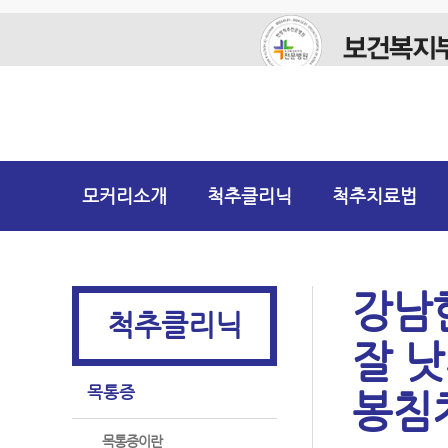
모커리소개
척추클리닉
척추치료법
강남
척추클리닉
잘 
목통증
봉침
목통증이란