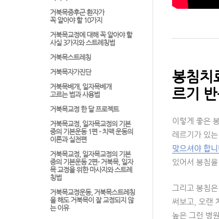
거북목증후군 환자가
꼭 알아야 할 10가지
거북목교정에 대해 꼭 알아야 할
사실 3가지와 스트레칭법
거북목스트레칭
거북목자가진단
봉침치료
거북목베개, 일자목베개
르기 반
고르는 법과 사용법
거북목교정 한 달 프로젝트
이렇게 좋은 봉
거북목교정, 일자목교정의 기본
중의 기본운동 1편 - 치맥 운동의
레르기가 있는
이론과 실전편
맞으셔야 합니
거북목교정, 일자목교정의 기본
있어서 봉침을
중의 기본운동 2편- 거북목, 일자
목 교정을 위한 마사지와 스트레
칭법
그리고 봉침은
거북목교정운동, 거북목스트레칭
을 해도 거북목이 잘 교정되지 않
써보고, 오랜
는 이유
높은 그런 병