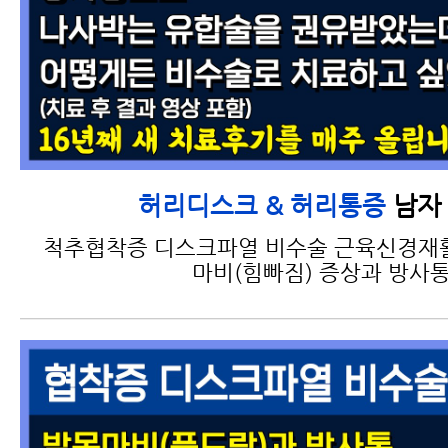
남자 
허리디스크 & 허리통증
척추협착증 디스크파열 비수술 근육신경재
마비(힘빠짐) 증상과 방사