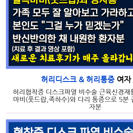
여자 
허리디스크 & 허리통증
허리협착증 디스크파열 비수술 근육신경재
마비(풋드랍,족하수)와 다리 통증으로 5분 
자분