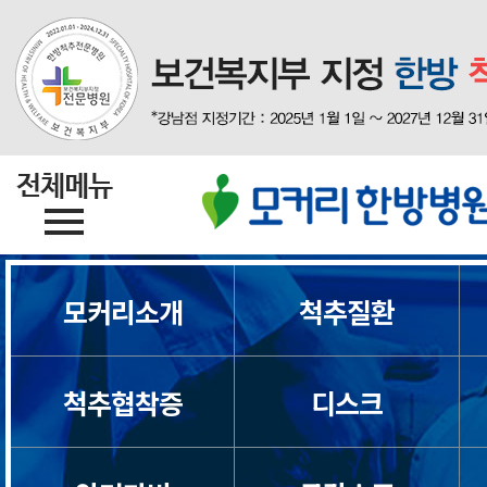
모커리소개
척추질환
척추협착증
디스크