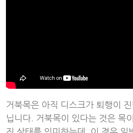
척추관협착증
척추분리증
척추전방전위증
척추유합술 후 재발
척추운동법
거북목은 아직 디스크가 퇴행이 진
섬유근육통
닙니다. 거북목이 있다는 것은 목이
진 상태를 의미하는데, 이 경우 
수술 후 통증·재활