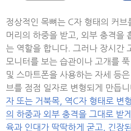
- 거북목자가진단
정상적인 목뼈는 C자 형태의 커브
- 거북목베개, 일자목베개
고르는 법과 사용법
머리의 하중을 받고, 외부 충격을 
는 역할을 합니다. 그러나 장시간 
- 거북목교정 한 달 프로젝트
모니터를 보는 습관이나 고개를 푹 
- 거북목교정, 일자목교정의 기본
및 스마트폰을 사용하는 자세 등은 
1편 - 치맥 운동의 이론과 실전편
브를 점점 일자로 변형되게 만듭니
- 거북목교정, 일자목교정의 기본
자 또는 거북목, 역C자 형태로 변
2편- 거북목, 일자목 교정을 위한
레칭법
의 하중과 외부 충격을 그대로 받게
육과 인대가 딱딱하게 굳고, 긴장
- 거북목교정운동, 거북목스트레칭