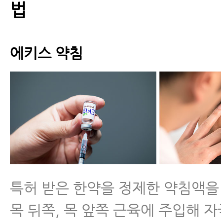
법
에키스 약침
특허 받은 한약을 정제한 약침액을
목 뒤쪽, 목 앞쪽 근육에 주입해 