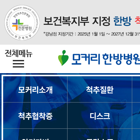
모커리소개
척추질환
척추협착증
디스크