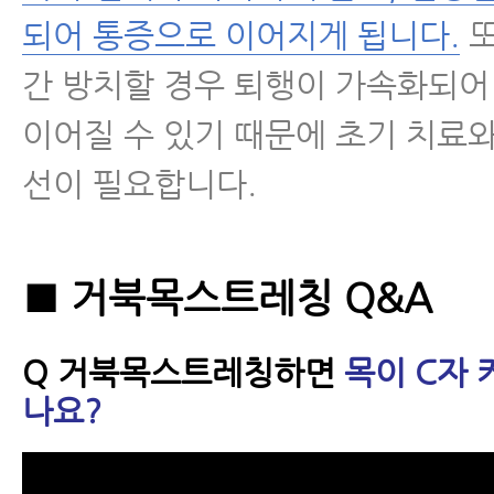
이 잘 교정되지 않는 이유
되어 통증으로 이어지게 됩니다.
또
간 방치할 경우 퇴행이 가속화되
- 거북목교정운동, 거북목스트레칭
끝낸다!
이어질 수 있기 때문에 초기 치료
선이 필요합니다.
척수증
경추관협착증
■ 거북목스트레칭 Q&A
허리디스크
Q 거북목스트레칭하면
목이 C자
허리통증
나요?
좌골신경통