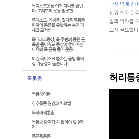
나서 밤에 잠이
목디스크운동 이거 하나로 끝낸
다. 도리도리 운동 질문편
신경 쓰고 관
목디스크, 거북목, 일자목 목통증
발과 악화를 초
환자의 통증을 유발하는 수면 자
드시 필요합니
세와 교정법
목디스크증상, 목 주변의 뭉친 근
육만 풀어줘도 증상이 좋아지는
이유와 목 근육 풀기 운동
이런 목디스크 환자는 금방 좋아
질 가능성이 높습니다
허리통
목통증
목통증이란
경추통증 원인과 치료법
목과어깨통증
목통증 환자가 꼭 알아야 할 9가
지
목근육통증