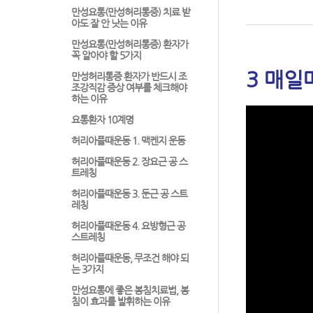
만성요통(만성허리통증) 치료 받
아도 잘 안 낫는 이유
만성요통(만성허리통증) 환자가
꼭 알아야 할 5가지
3 매일
만성허리통증 환자가 반드시 조
조강직감 증상 여부를 체크해야
하는 이유
요통환자 10계명
허리아플때운동 1. 맥켄지 운동
허리아플때운동 2. 장요근 공 스
트레칭
허리아플때운동 3. 둔근 공 스트
레칭
허리아플때운동 4. 요방형근 공
스트레칭
허리아플때운동, 무조건 해야 되
는 3가지
만성요통에 좋은 봉침치료법, 봉
침이 효과를 발휘하는 이유