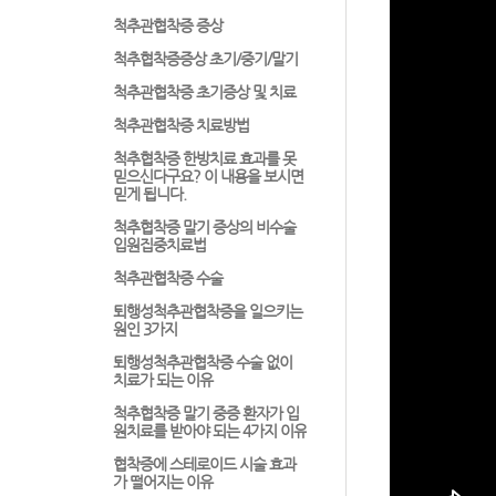
척추관협착증 증상
척추협착증증상 초기/중기/말기
척추관협착증 초기증상 및 치료
척추관협착증 치료방법
척추협착증 한방치료 효과를 못
믿으신다구요? 이 내용을 보시면
믿게 됩니다.
척추협착증 말기 증상의 비수술
입원집중치료법
척추관협착증 수술
퇴행성척추관협착증을 일으키는
원인 3가지
퇴행성척추관협착증 수술 없이
치료가 되는 이유
척추협착증 말기 중증 환자가 입
원치료를 받아야 되는 4가지 이유
협착증에 스테로이드 시술 효과
가 떨어지는 이유