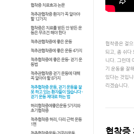
협착증 치료효과 논문
척추관협착증 환자가 꼭 알아야
할 12가지
협착증은 치료를 받든 안 받든 운
동은 무조건 해야 한다
척추관협착증에 좋은 운동
협착증은 걸으
척추관협착증에 좋은 운동 4가지
되고, 좀 쉬다
척추협착증에 좋은 운동- 걷기 운
니다. 그런데 
동법
기 운동을 잘해
척추관협착증 걷기 운동에 대해
있다는 것입니
꼭 알아야 할 8가지
리겠습니다.
척추협착증 운동, 걷기 운동을 잘
못 하고 있는 환자들이 많습니다 -
걷기 운동 제대로 하는 법
허리협착증에좋은운동 5가지와
초기협착증
척추협착증 허리, 다리 근력 운동
1편
협착증 
척추협착증운동-거꾸리운동