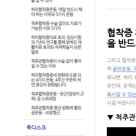
를 알 수 있다.
허리협착증운동, 매일 반드시 해
야 하는 이유와 5가지 운동
척추협착증 수술 없이도 치료가
가능한 이유 5가지
협착증 
허리협착증치료 효과, 임상시험
을 반드
과 7년의 연구를 통해 밝혀진 재
활치료 효과와 국제학술지 논문
발표
그리고 협착증
척추관협착증이 수술 없이 좋아
질 수 있는 이유
즉
골반운동, 
허리협착증증세 완화에 도움 되
뭐냐면, 허리 
는 4가지 운동, 4주간 꾸준히 하
면 증상이 완화됩니다.
유인데, 문제
척추협착증운동 – 둔근(엉덩이 근
복시킬 수 있는
육) 공 스트레칭
시길 바랍니다
척추관협착증 증상 완화에 좋은
공운동 – 요방형근
▼ 척추관
목디스크