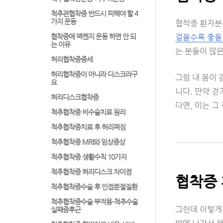
척추관협착증 반드시 피해야 할 4
가지 운동
협착증 환자분
협착증에 맥켄지 운동 하면 안 되
걸을수록 좋을
는 이유
는 분들이 많은
허리협착증증세
허리협착증이 아니라 디스크라구
그럼 내 몸이 
요
니다. 만약 걷
허리디스크협착증
다면, 이는 그
척추협착증 비수술치료 원리
척추협착증치료 후 허리펴짐
척추협착증 MRI와 임상증상
척추협착증 생활수칙 10가지
척추협착증 허리디스크 차이점
협착증 
척추협착증수술 후 인접분절질환
척추협착증수술 부작용-척추수술
그런데 이렇게
실패증후군