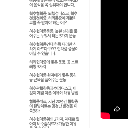
착증에 좋은 음식 찾으신다구요?
이 음식을 꼭 섭취해야 합니다.
척추협착증, 퇴행성디스크, 척추
전방전위증, 허리통증에 재활치
료를 꼭 받아야 하는 이유
척추협착증운동, 눌린 신경을 풀
어주는 누워서 하는 5가지 운동
척추협착증인데 한쪽 다리만 심
하게 아프다구요? 협착증 증상이
아닐 수 있습니다.
허리협착증에 좋은 운동, 공 스트
레칭 3가지
척추협착증 환자에게 좋은 뭉친
등 근육을 풀어주는 운동
척추관협착증과 허리디스크, 아
침이 제일 아픈 이유와 해결 방법
협착증치료, 지난 20년간 협착증
의 한방치료는 엄청난 발전을 이
룩했다
척추협착증원인 2가지, 제대로 알
아야 비수술치료가 가능한 이유