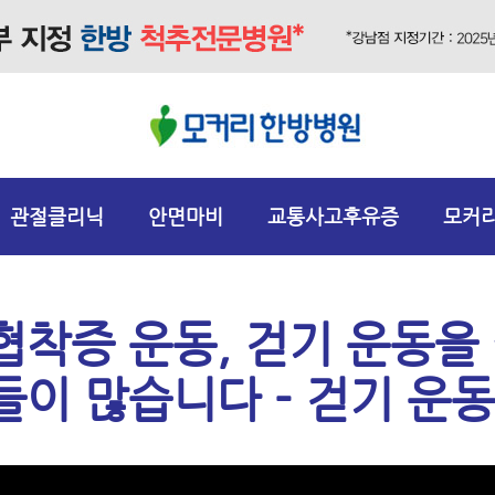
관절클리닉
안면마비
교통사고후유증
모커
협착증 운동, 걷기 운동을
이 많습니다 - 걷기 운동