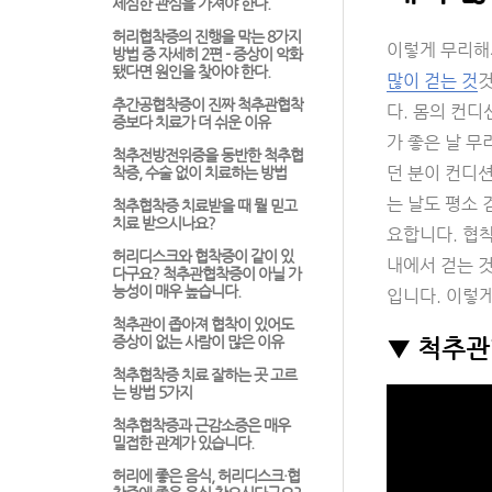
세심한 관심을 가져야 한다.
허리협착증의 진행을 막는 8가지
이렇게 무리해서
방법 중 자세히 2편 - 증상이 악화
됐다면 원인을 찾아야 한다.
많이 걷는 것
것
추간공협착증이 진짜 척추관협착
다. 몸의 컨디
증보다 치료가 더 쉬운 이유
가 좋은 날 무
척추전방전위증을 동반한 척추협
던 분이 컨디션
착증, 수술 없이 치료하는 방법
는 날도 평소 
척추협착증 치료받을 때 뭘 믿고
치료 받으시나요?
요합니다. 협착
허리디스크와 협착증이 같이 있
내에서 걷는 것
다구요? 척추관협착증이 아닐 가
능성이 매우 높습니다.
입니다. 이렇게
척추관이 좁아져 협착이 있어도
증상이 없는 사람이 많은 이유
▼ 척추관
척추협착증 치료 잘하는 곳 고르
는 방법 5가지
척추협착증과 근감소증은 매우
밀접한 관계가 있습니다.
허리에 좋은 음식, 허리디스크·협