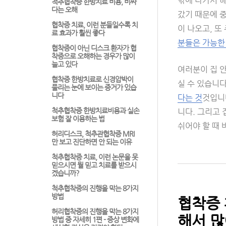
밖에 나가서 해
척추협착증 한방치료 비용, 비싸
다는 오해
갔기 때문에 중
협착증 치료, 이런 분들일수록 치
이 나오고, 
료 효과가 훨씬 좋다
분들은 가능한
협착증이 아닌 디스크 환자가 협
착증으로 오해하는 경우가 많이
늘고 있다
여러분이 집 안
협착증 한방치료로 신경압박이
실 수 있습니다
풀리는 눈에 보이는 증거가 있습
니다
다는 것
것입니
척추협착증 한방치료비용과 실손
니다. 그리고 
보험 잘 이용하는 법
쉬어야 할 때 
허리디스크, 척추관협착증 MRI
만 보고 진단하면 안 되는 이유
척추협착증 치료, 이런 논문을 못
믿으시면 뭘 믿고 치료를 받으시
겠습니까?
척추협착증의 진행을 막는 8가지
방법
협착증 
허리협착증의 진행을 막는 8가지
해서 많
방법 중 자세히 1편 - 증상 변화에