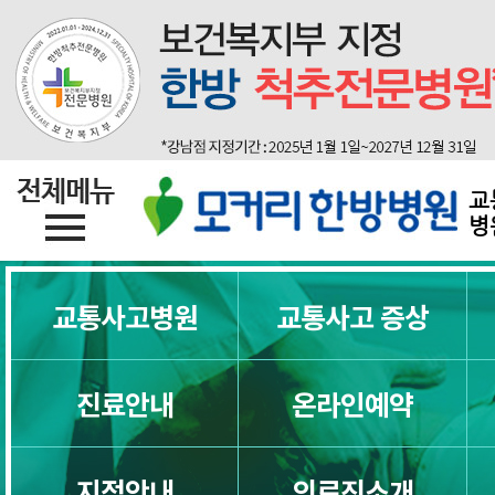
교통사고후유증 한방치료
교통사고디스크
교통사고목통증
교
병
교통사고일자목
교통사고병원
교통사고 증상
교통사고목디스크
교통사고허리통증
진료안내
온라인예약
교통사고허리디스크
지점안내
의료진소개