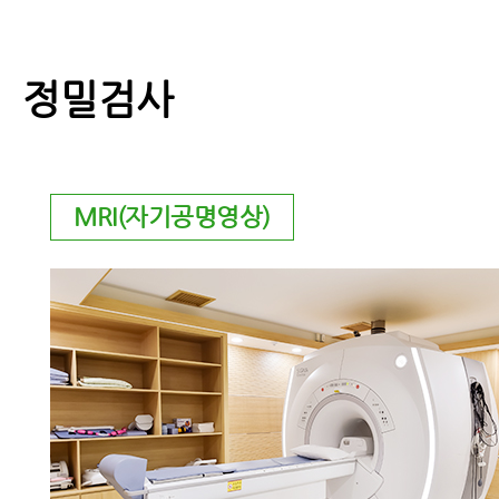
정밀검사
MRI(자기공명영상)